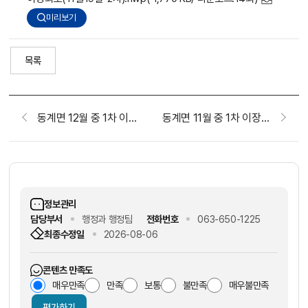
미리보기
목록
동계면 12월 중 1차 이장회보
동계면 11월 중 1차 이장회보(2025.11.3.)
정보관리
담당부서
행정과 행정팀
전화번호
063-650-1225
최종수정일
2026-08-06
콘텐츠 만족도
매우만족
만족
보통
불만족
매우불만족
평가하기