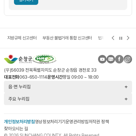
고
지방규제 신고센터
부동산 불법거래 통합 신고센터
법제처 보다나은 정부 
(우)56039 전북특별자치도 순창군 순창읍 경천로 33
대표전화
063-650-1114
운영시간
평일 09:00 ~ 18:00
읍·면 누리집
주요 누리집
개인정보처리방침
영상정보처리기기운영관리방침
저작권 정책
찾아오시는 길
© 2026 SUNCHANG COUNTY. All Rights Reserved.