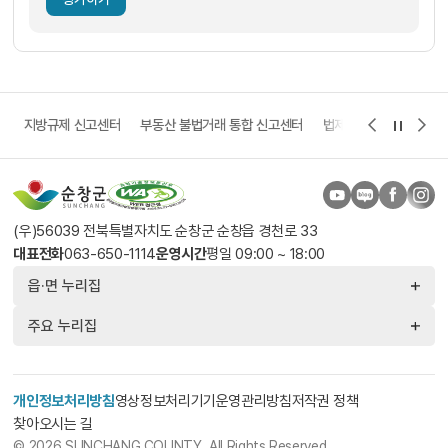
고
지방규제 신고센터
부동산 불법거래 통합 신고센터
법제처 보다나은 정부 
(우)56039 전북특별자치도 순창군 순창읍 경천로 33
대표전화
063-650-1114
운영시간
평일 09:00 ~ 18:00
읍·면 누리집
주요 누리집
개인정보처리방침
영상정보처리기기운영관리방침
저작권 정책
찾아오시는 길
© 2026 SUNCHANG COUNTY. All Rights Reserved.