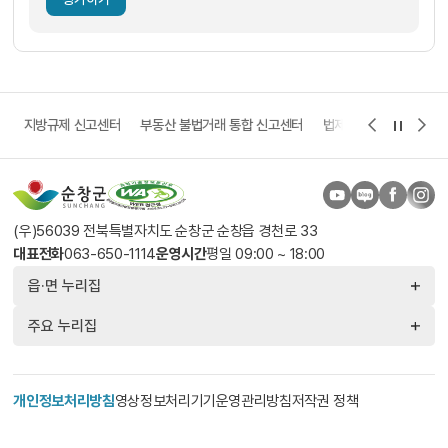
고
지방규제 신고센터
부동산 불법거래 통합 신고센터
법제처 보다나은 정부 
(우)56039 전북특별자치도 순창군 순창읍 경천로 33
대표전화
063-650-1114
운영시간
평일 09:00 ~ 18:00
읍·면 누리집
주요 누리집
개인정보처리방침
영상정보처리기기운영관리방침
저작권 정책
찾아오시는 길
© 2026 SUNCHANG COUNTY. All Rights Reserved.