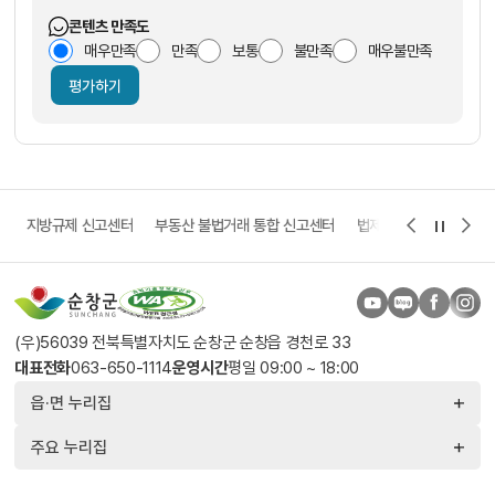
콘텐츠 만족도
매우만족
만족
보통
불만족
매우불만족
평가하기
고
지방규제 신고센터
부동산 불법거래 통합 신고센터
법제처 보다나은 정부 
(우)56039 전북특별자치도 순창군 순창읍 경천로 33
대표전화
063-650-1114
운영시간
평일 09:00 ~ 18:00
읍·면 누리집
주요 누리집