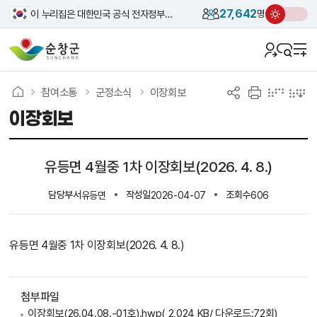
27,642
이 누리집은 대한민국 공식 전자정부 누리집입니다.
명
참여소통
군정소식
이장회보
이장회보
유등면 4월중 1차 이장회보(2026. 4. 8.)
담당부서
작성일
조회수
유등면
2026-04-07
606
유등면 4월중 1차 이장회보(2026. 4. 8.)
첨부파일
이장회보(26.04.08.-01호).hwp
( 2,024 KB/ 다운로드:72회)