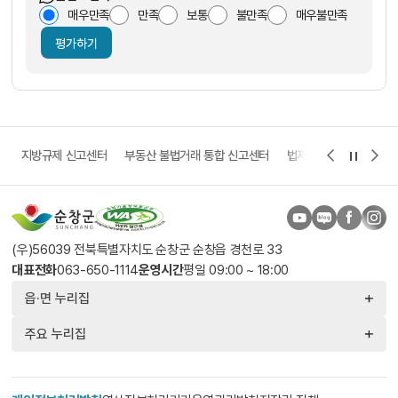
매우만족
만족
보통
불만족
매우불만족
평가하기
고
지방규제 신고센터
부동산 불법거래 통합 신고센터
법제처 보다나은 정부 
(우)56039 전북특별자치도 순창군 순창읍 경천로 33
대표전화
063-650-1114
운영시간
평일 09:00 ~ 18:00
읍·면 누리집
주요 누리집