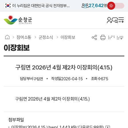
27,642
이 누리집은 대한민국 공식 전자정부 누리집입니다.
명
참여소통
군정소식
이장회보
이장회보
구림면 2026년 4월 제2차 이장회의(4.15.)
담당부서
작성일
조회수
구림면
2026-04-15
675
구림면 2026년 4월 제2차 이장회의(4.15.)
첨부파일
이장회보(2026.4.15.).hwp
( 1,443 KB/ 다운로드:88회)