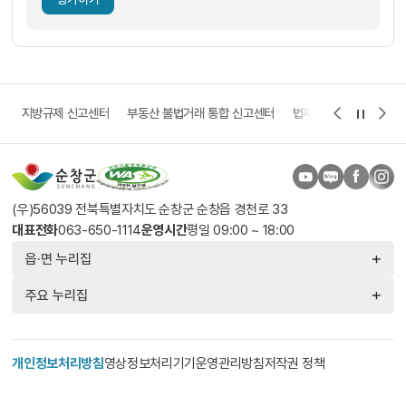
고
지방규제 신고센터
부동산 불법거래 통합 신고센터
법제처 보다나은 정부 
(우)56039 전북특별자치도 순창군 순창읍 경천로 33
대표전화
063-650-1114
운영시간
평일 09:00 ~ 18:00
읍·면 누리집
주요 누리집
개인정보처리방침
영상정보처리기기운영관리방침
저작권 정책
찾아오시는 길
© 2026 SUNCHANG COUNTY. All Rights Reserved.