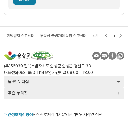
고
지방규제 신고센터
부동산 불법거래 통합 신고센터
법제처 보다나은 정부 
(우)56039 전북특별자치도 순창군 순창읍 경천로 33
대표전화
063-650-1114
운영시간
평일 09:00 ~ 18:00
읍·면 누리집
주요 누리집
개인정보처리방침
영상정보처리기기운영관리방침
저작권 정책
찾아오시는 길
© 2026 SUNCHANG COUNTY. All Rights Reserved.