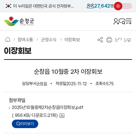
27,642
이 누리집은 대한민국 공식 전자정부 누리집입니다.
명
참여소통
군정소식
이장회보
이장회보
순창읍 10월중 2차 이장회보
담당부서
작성일
조회수
순창읍
2025-11-12
575
첨부파일
2025년10월중제2차순창읍이장회보.pdf
( 956 KB/ 다운로드:21회)
미리보기