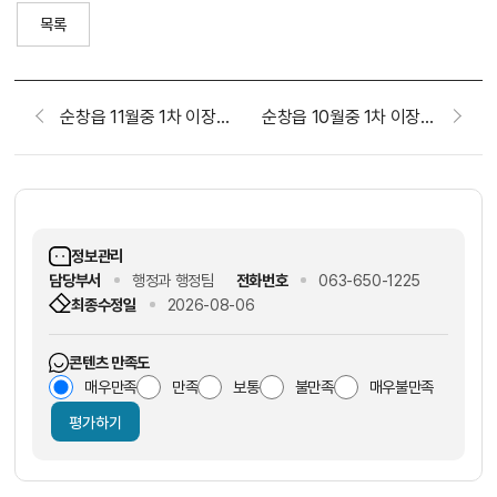
목록
순창읍 11월중 1차 이장회보
순창읍 10월중 1차 이장회보
정보관리
담당부서
행정과 행정팀
전화번호
063-650-1225
최종수정일
2026-08-06
콘텐츠 만족도
매우만족
만족
보통
불만족
매우불만족
평가하기