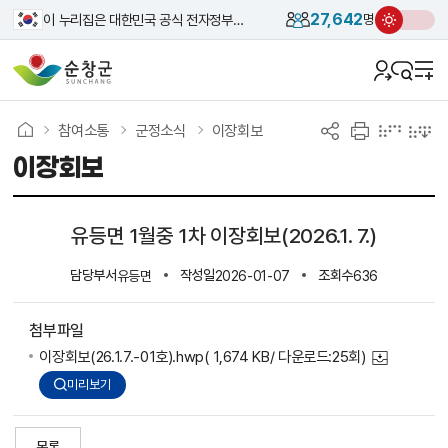
27,642
이 누리집은 대한민국 공식 전자정부 누리집입니다.
명
참여소통
군정소식
이장회보
이장회보
유등면 1월중 1차 이장회보(2026.1. 7.)
담당부서
작성일
조회수
유등면
2026-01-07
636
첨부파일
이장회보(26.1.7.-01호).hwp
( 1,674 KB/ 다운로드:25회)
미리보기
목록