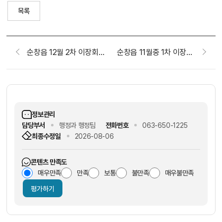
목록
순창읍 12월 2차 이장회보
순창읍 11월중 1차 이장회보
정보관리
담당부서
행정과 행정팀
전화번호
063-650-1225
최종수정일
2026-08-06
콘텐츠 만족도
매우만족
만족
보통
불만족
매우불만족
평가하기