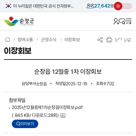
27,642
이 누리집은 대한민국 공식 전자정부 누리집입니다.
명
참여소통
군정소식
이장회보
이장회보
순창읍 12월중 1차 이장회보
담당부서
작성일
조회수
순창읍
2025-12-16
702
첨부파일
2025년12월중제1차순창읍이장회보.pdf
( 845 KB/ 다운로드:28회)
미리보기