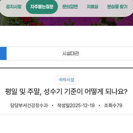
공지사항
자주묻는질문
문의답변
자료실
분실물 찾기
시설대관
숙박시설
평일 및 주말, 성수기 기준이 어떻게 되나요?
담당부서
건강장수과
작성일
2025-12-19
조회수
79