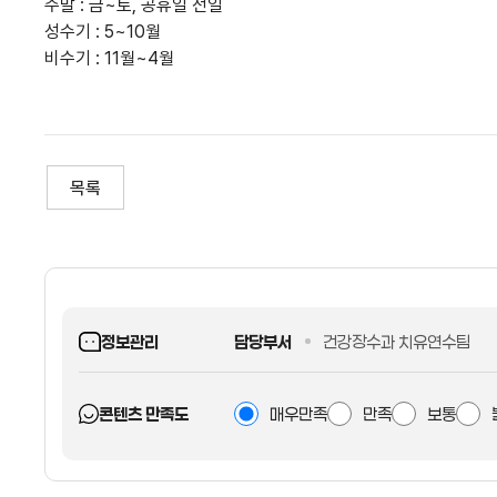
주말 : 금~토, 공휴일 전일
성수기 : 5~10월
비수기 : 11월~4월
목록
정보관리
담당부서
건강장수과 치유연수팀
콘텐츠 만족도
매우만족
만족
보통