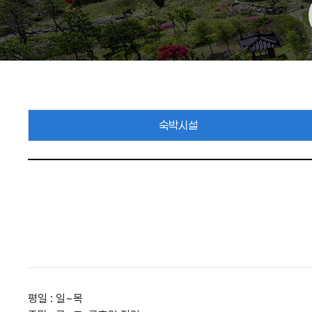
숙박시설
평일 : 일~목