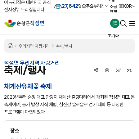
이 누리집은 대한민국 공식
27,642
주요누리집
KOR
명
조금
전자정부 누리집입니다.
크게
크게
적성면
가장
크게
초기화
우리지역 자랑거리
축제/행사
적성면 우리지역 자랑거리
축제/행사
채계산유채꽃 축제
2023년부터 순창 대표 관광지 채계산 출렁다리에서 개최된 적성면 대표 봄
축제이며, 농가 밥상 시식 체험, 섬진강 슬로슬로 걷기 대회 등 다양한
프로그램이 마련되었다.
장소