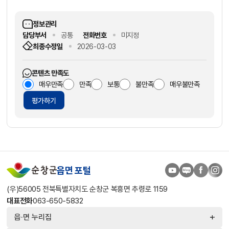
정보관리
담당부서
공통
전화번호
미지정
최종수정일
2026-03-03
콘텐츠 만족도
매우만족
만족
보통
불만족
매우불만족
평가하기
읍면 포털
(우)56005 전북특별자치도 순창군 복흥면 추령로 1159
대표전화
063-650-5832
읍·면 누리집