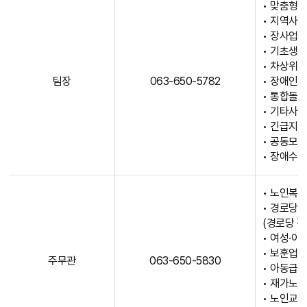
• 맞춤형
춤
• 지역사회
형
• 장사업
복
• 기초생활
지
• 차상위계
직
팀장
063-650-5782
• 장애인
원
• 통합돌
안
• 기타사
내
• 긴급지
테
• 공동모
이
• 장애수
블
로
• 노인복지
직
• 경로당 
위
(경로당 정
,
• 여성·아
전
• 보훈업무
주무관
063-650-5830
화
• 아동급식
번
• 재가노
호
• 노인교실