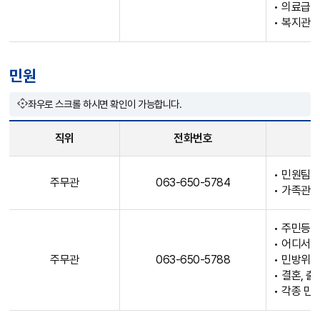
,
• 의료급
업
• 복지관
무
내
용
민원
등
의
좌우로 스크롤 하시면 확인이 가능합니다.
정
보
직위
전화번호
제
민
공
• 민원팀 
원
주무관
063-650-5784
• 가족관
직
원
• 주민등
안
• 어디서나
내
주무관
063-650-5788
• 민방위 
테
• 결혼, 
이
• 각종 민
블
로