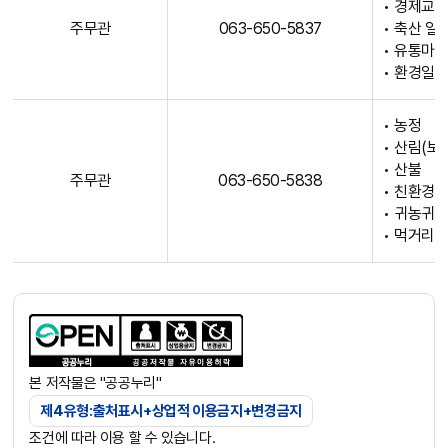
• 경제교
전
주무관
063-650-5837
• 축산 일
화
• 유통마
번
• 환경일
호
,
업
• 농정
무
• 산림(보
• 산불
내
주무관
063-650-5838
• 친환경
용
• 귀농귀
등
• 먹거리T
의
정
보
제
공
본 저작물은 "공공누리"
제4유형:출처표시+상업적 이용금지+변경금지
조건에 따라 이용 할 수 있습니다.