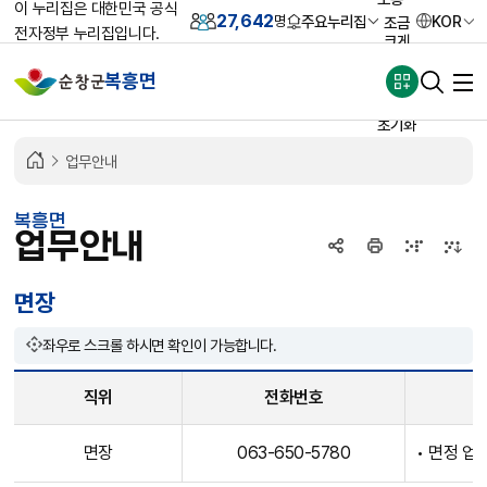
이 누리집은 대한민국 공식
27,642
주요누리집
KOR
명
조금
전자정부 누리집입니다.
크게
크게
복흥면
가장
크게
초기화
업무안내
복흥면
업무안내
면장
좌우로 스크롤 하시면 확인이 가능합니다.
직위
전화번호
면
면장
063-650-5780
• 면정 업
장
직