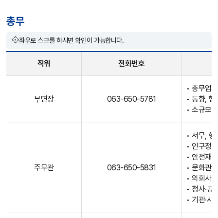
원
총무
안
내
좌우로 스크롤 하시면 확인이 가능합니다.
테
이
직위
전화번호
블
로
총
• 총무업무
직
무
부면장
063-650-5781
• 동향, 행
위
직
• 소규모
,
원
전
안
화
• 서무, 
내
번
• 인구정
테
• 안전재
호
이
주무관
063-650-5831
• 문화관
,
블
• 의회사
업
로
• 청사·공
무
직
• 기관·
내
위
용
,