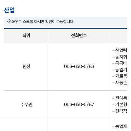
직
산업
위
,
좌우로 스크롤 하시면 확인이 가능합니다.
전
화
직위
전화번호
번
호
산
• 산업팀 
,
업
• 농지취득
업
직
• 공공비
무
원
팀장
063-650-5783
• 농업기
내
안
• 가로등
용
내
• 새농촌
등
테
의
이
정
• 원예특
블
주무관
063-650-5787
• 기본형
보
로
• 전략직
제
직
공
위
• 농업재
,