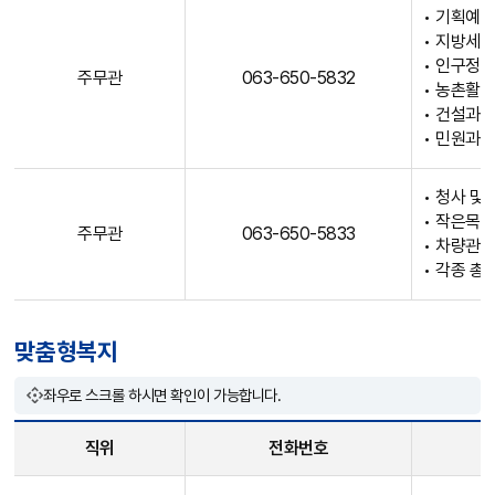
등
• 기획예산
전
의
• 지방세 
화
정
• 인구정
번
주무관
063-650-5832
• 농촌활력
보
호
• 건설과 
제
,
• 민원과 
공
업
무
• 청사 및
내
• 작은목욕
용
주무관
063-650-5833
• 차량관리
등
• 각종 총
의
정
보
맞춤형복지
제
공
좌우로 스크롤 하시면 확인이 가능합니다.
직위
전화번호
맞