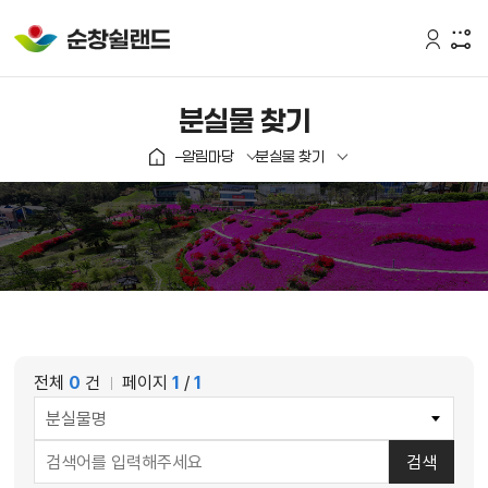
분실물 찾기
알림마당
분실물 찾기
전체
0
건
페이지
1
/
1
게
시
물
검색
검