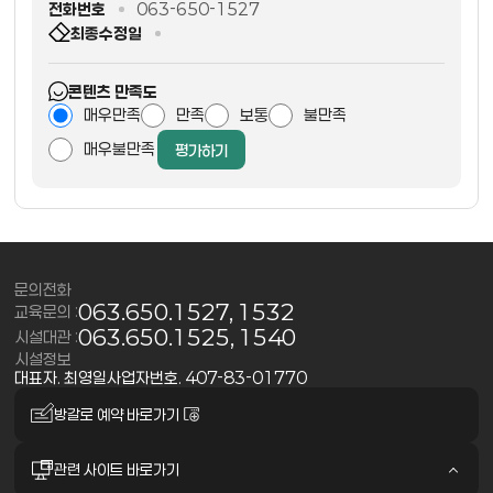
전화번호
063-650-1527
최종수정일
콘텐츠 만족도
매우만족
만족
보통
불만족
매우불만족
평가하기
문의전화
063.650.1527, 1532
교육문의 :
063.650.1525, 1540
시설대관 :
시설정보
대표자. 최영일
사업자번호. 407-83-01770
방갈로 예약 바로가기
관련 사이트 바로가기