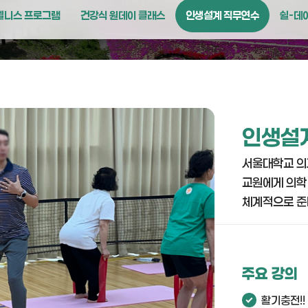
웰니스 프로그램
건강식 원데이 클래스
인생설계 직무연수
쉴-데
인생설
서울대학교 의
교원에게 의학
체계적으로 준
주요 강의
활기충전!!