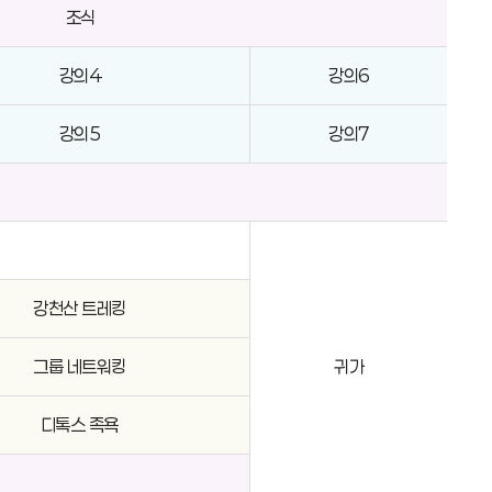
조식
강의4
강의6
강의5
강의7
강천산 트레킹
그룹 네트워킹
귀가
디톡스 족욕