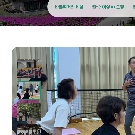
바른먹거리 체험
웰-에이징 in 순창