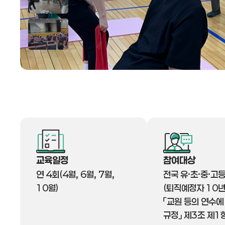
교육일정
참여대상
연 4회(4월, 6월, 7월,
전국 유·초·중·고
10월)
(퇴직예정자 10년
「교원 등의 연수에
규정」 제3조 제1