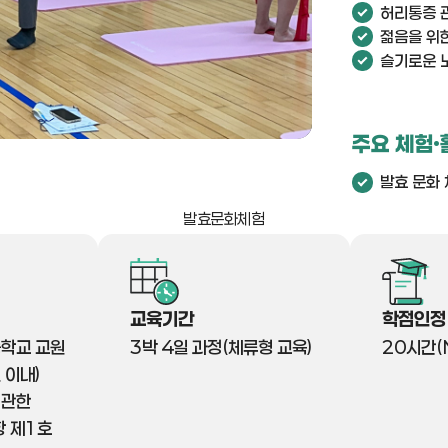
허리통증 
젊음을 위
슬기로운 
주요 체험·
발효 문화
발효문화체험
교육기간
학점인정
등학교 교원
3박 4일 과정(체류형 교육)
20시간(N
 이내)
 관한
항 제1호