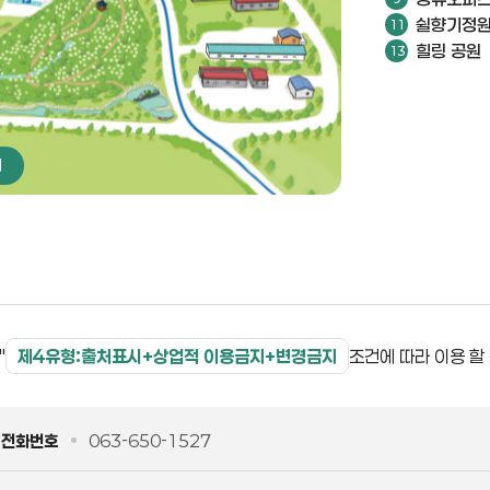
쉴향기정
힐링 공원
기
"
조건에 따라 이용 할
제4유형:출처표시+상업적 이용금지+변경금지
전화번호
063-650-1527