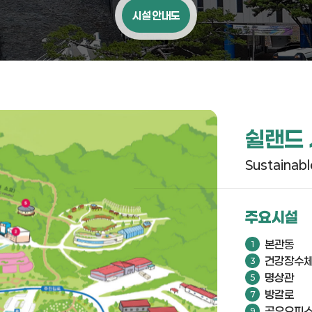
시설 안내도
쉴랜드
Sustainab
주요시설
본관동
건강장수
명상관
방갈로
공유오피