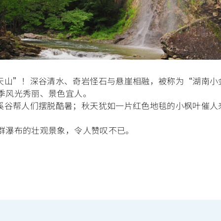
天山”！深谷清水、奇岩怪石与悬崖相融，被称为“湖南小
四季风光秀丽、景色宜人。
溪谷帮人们摆脱酷暑；秋天犹如一片红色地毯的小枫叶催人
场群瀑布的壮观景象，令人赞叹不已。