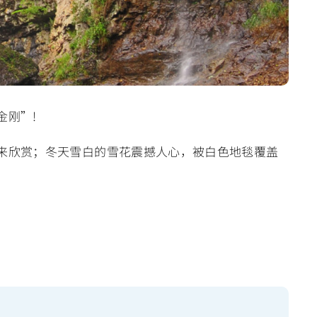
金刚”!
来欣赏；冬天雪白的雪花震撼人心，被白色地毯覆盖