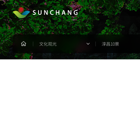
文化观光
淳昌10景