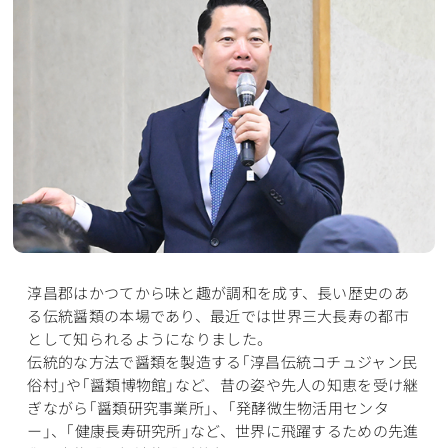
淳昌郡はかつてから味と趣が調和を成す、長い歴史のあ
る伝統醤類の本場であり、最近では世界三大長寿の都市
として知られるようになりました。
伝統的な方法で醤類を製造する｢淳昌伝統コチュジャン民
俗村｣や｢醤類博物館｣など、昔の姿や先人の知恵を受け継
ぎながら｢醤類研究事業所｣、｢発酵微生物活用センタ
ー｣、｢健康長寿研究所｣など、世界に飛躍するための先進