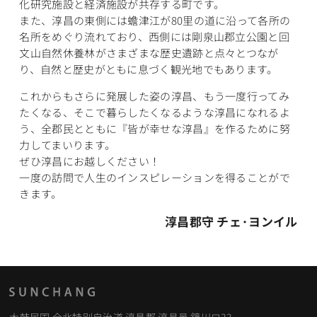
化研究施設と経済施設が共存する町です。
また、淳昌の東側には蟾津江が80里の道に沿って各所の
名所をめぐり流れており、西側には剛泉山郡立公園と回
文山自然休養林がさまざまな歴史遺跡と点々とつなが
り、自然と歴史がともに息づく観光地でもあります。
これからもさらに発展した姿の淳昌、もう一度行ってみ
たくなる、そこで暮らしたくなるような淳昌になれるよ
う、全郡民とともに『皆が幸せな淳昌』を作るために努
力してまいります。
ぜひ淳昌にお越しください！
一度の訪問で人生のインスピレーションを得ることがで
きます。
淳昌郡守 チェ·ヨンイル
大韩民国 全北特别自治道 淳昌郡 淳昌邑 鏡川ロ33