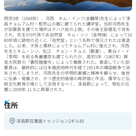
明宗3年（1548年）、河西 キム・インフ(金麟厚)先生によって淳
昌チョムアム村・栢芳山の裾に建てられた講学堂。当初河西先生
が訓蒙斎を建てた場所はテハク岩の上側。その後壬辰倭乱で消失
され、先生の5代孫であ自然堂 キム・シソ（金時瑞）によって16
80年頃に跡地の近くに「自然堂」という名称で復元されたは衰退
した。以来、子孫と儒林によってチョムアム村に復元され、河西
先生とキム・シソ、松江 チョン・チョル（鄭澈）、栗谷イ・イ
（李珥）を祀る魚巌書院も建てられたが、高宗5年（1867年）興
宣大院君の「書院毁撤令」によって撤廃された。衰退していた訓
蒙斎は、最終的には日本植民地時代を経て1951年の韓国戦争で消
失されてしまうが、河西先生の学問的業績と精神を蘇らせ、後世
に伝承・発展させ、かつ歴史的価値の再評価と作法、儒学など伝
統文化教育の場として活用するべく、淳昌郡によって、現在の位
置に2009年.11.9.に再築された。
住所
淳昌郡双置面トゥンジョン2ギル83