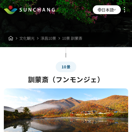
日本語
文化観光
淳昌10景
10景 訓蒙斎
10景
訓蒙斎（フンモンジェ）