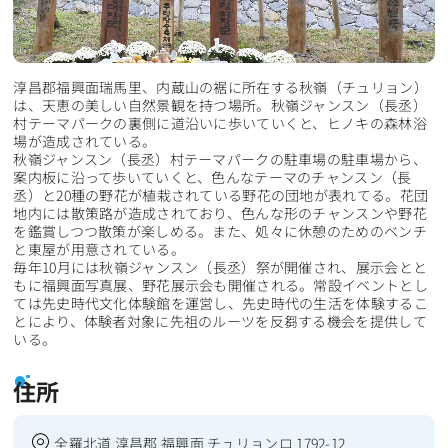
淳昌郡福興面瑞馬里、内蔵山の裾に所在する秋嶺（チュリョン）
は、天恵の美しい自然景観を持つ場所。秋嶺ジャンスン（長丞）
村テーマパークの裏側に道沿いに歩いていくと、ヒノキの森林浴
場が造成されている。
秋嶺ジャンスン（長丞）村テーマパークの駐車場の駐車場から、
案内板に沿って歩いていくと、色んなテーマのチャンスン（長
丞）と20種の野花が植栽されている野花の団地が表れてる。花団
地内には散策路が造成されており、色んな形のチャンスンや野花
を鑑賞しつつ散策が楽しめる。また、処々に休憩のためのベンチ
と東屋が用意されている。
毎年10月には秋嶺ジャンスン（長丞）祭が開催され、展示会とと
もに福興面写真展、野花展示会も開催される。常設イベントとし
ては先史時代文化体験館を運営し、先史時代の生活を体験するこ
とにより、体験者対象に先祖のルーツを反芻する機会を提供して
いる。
住所
全羅北道 淳昌郡 福興面 チュリョンロ 1792-12