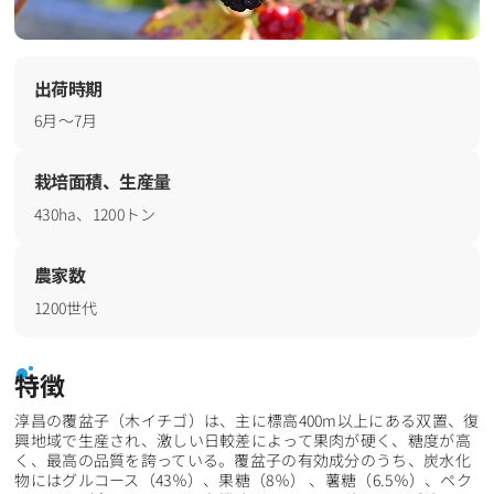
出荷時期
6月～7月
栽培面積、生産量
430ha、1200トン
農家数
1200世代
特徴
淳昌の覆盆子（木イチゴ）は、主に標高400m以上にある双置、復
興地域で生産され、激しい日較差によって果肉が硬く、糖度が高
く、最高の品質を誇っている。覆盆子の有効成分のうち、炭水化
物にはグルコース（43％）、果糖（8％） 、薯糖（6.5％）、ペク