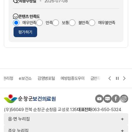
최종수정일
2026-07-08
콘텐츠 만족도
매우만족
만족
보통
불만족
매우불만족
평가하기
리청
e보건소
감염병포털
예방접종도우미
금연두드림
희귀질환 헬프라
보건의료원
(우)56049 전북 순창군 순창읍 교성로 135
대표전화
063-650-5324
읍·면 누리집
주요 누리집