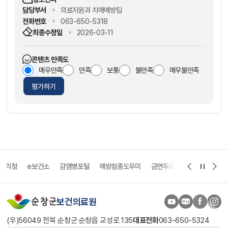
담당부서
의료지원과 치매예방팀
전화번호
063-650-5318
최종수정일
2026-03-11
콘텐츠 만족도
매우만족
만족
보통
불만족
매우불만족
평가하기
리청
e보건소
감염병포털
예방접종도우미
금연두드림
희귀질환 헬프라
보건의료원
(우)56049 전북 순창군 순창읍 교성로 135
대표전화
063-650-5324