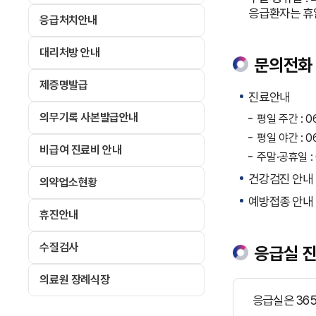
응급환자는 휴
응급처치안내
대리처방 안내
문의전화
제증명발급
진료안내
의무기록 사본발급안내
평일 주간 : 0
평일 야간 : 0
비급여 진료비 안내
주말·공휴일 : 
건강검진 안내 : 
의약업소현황
예방접종 안내 :
휴진안내
수질검사
응급실 진
의료원 장례식장
응급실은 36