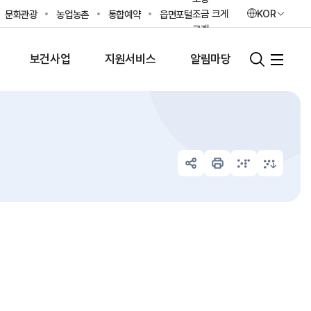
조금 크게
KOR
문화관광
농업농촌
통합예약
읍면포털
크게
가장 크게
보건사업
지원서비스
알림마당
초기화