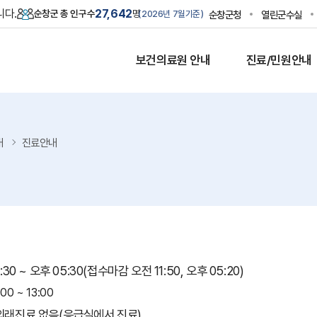
니다.
27,642
순창군 총 인구수
명
순창군청
열린군수실
2026년 7월
기준
보건의료원 안내
진료/민원안내
내
진료안내
8:30 ~ 오후 05:30(접수마감 오전 11:50, 오후 05:20)
00 ~ 13:00
 외래진료 없음(응급실에서 진료)