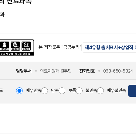
의 진료과목
학과
본 저작물은 "공공누리"
제4유형:출처표시+상업적
담당부서
의료지원과 원무팀
전화번호
063-650-5324
도
매우만족
만족
보통
불만족
매우불만족