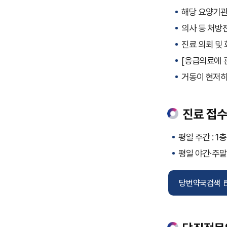
해당 요양기관
의사 등 처방
진료 의뢰 및
[응급의료에 
거동이 현저히
진료 접수
평일 주간 : 1
평일 야간·주말
당번약국검색