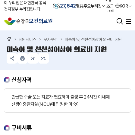
이 누리집은 대한민국 공식
27,642
주요누리집
KOR
명
조금
전자정부 누리집입니다.
크게
크게
보건의료원
가장
크게
초기화
지원서비스
모자보건
미숙아 및 선천성이상아 의료비 지원
미숙아 및 선천성이상아 의료비 지원
신청자격
긴급한 수술 또는 치료가 필요하며 출생 후 24시간 이내에
신생아중환자실(NICU)에 입원한 미숙아
구비서류