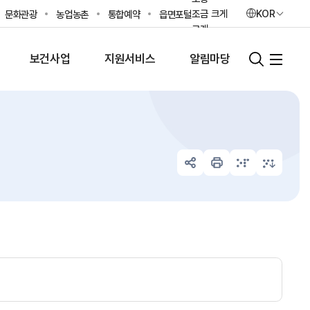
조금 크게
KOR
문화관광
농업농촌
통합예약
읍면포털
크게
가장 크게
보건사업
지원서비스
알림마당
초기화