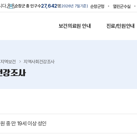
니다.
27,642
순창군 총 인구수
명
순창군청
열린군수실
2026년 7월
기준
보건의료원 안내
진료/민원안내
지역보건
지역사회건강조사
건강조사
 중 만 19세 이상 성인