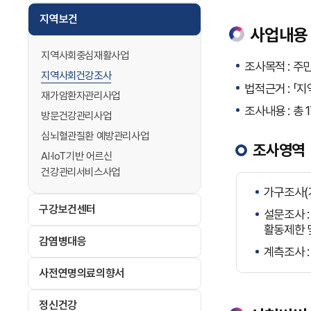
지역보건
사업내용
지역사회중심재활사업
조사목적 : 주
지역사회건강조사
법적근거 : 「
재가암환자관리사업
조사내용 : 총 
방문건강관리사업
심뇌혈관질환 예방관리사업
조사영역
AI·IoT기반 어르신
건강관리서비스사업
가구조사(가
구강보건센터
설문조사 :
활동제한 및
감염병대응
계측조사 :
사전연명의료의향서
정신건강