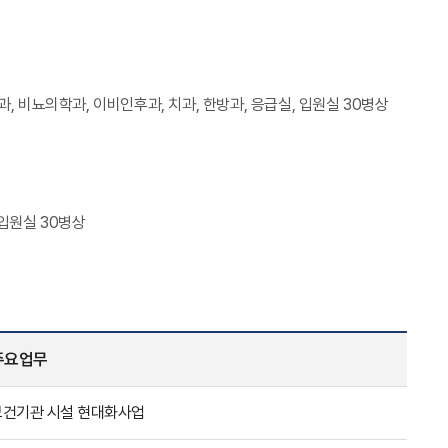
과, 비뇨의학과, 이비인후과, 치과, 한방과, 응급실, 입원실 30병상
 입원실 30병상
주요업무
 보건기관 시설 현대화사업