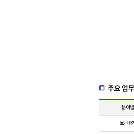
주요 업
분야
분
보건행
야
별