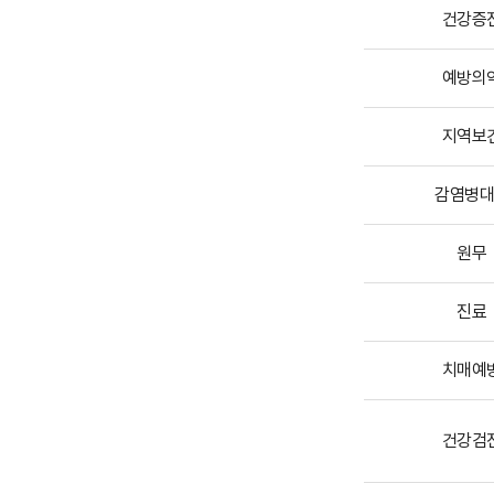
건강증
주
요
업
예방의
무
안
지역보
내
표
감염병
원무
진료
치매예
건강검