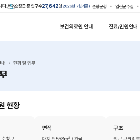
니다.
27,642
순창군 총 인구수
명
순창군청
열린군수실
2026년 7월
기준
보건의료원 안내
진료/민원안내
안내
현황 및 업무
업무
원 현황
면적
구조
 순창군
대지 9,558㎡ / 건물
철근 콘크리트