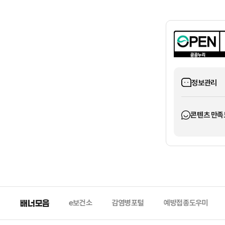
정보관리
콘텐츠 만족
질병관리청
배너모음
e보건소
감염병포털
예방접종도우미