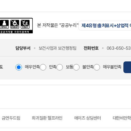
본 저작물은 "공공누리"
제4유형:출처표시+상업적
담당부서
보건사업과 보건행정팀
전화번호
063-650-53
도
매우만족
만족
보통
불만족
매우불만족
금연두드림
희귀질환 헬프라인
에이즈 상담센터
대한비만