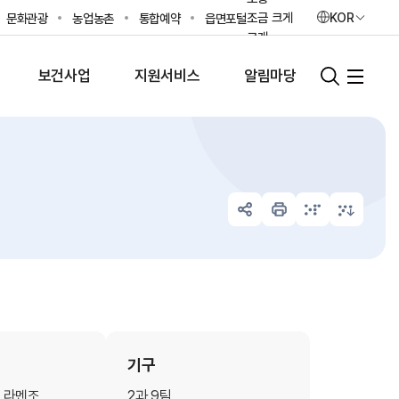
조금 크게
KOR
문화관광
농업농촌
통합예약
읍면포털
크게
가장 크게
보건사업
지원서비스
알림마당
초기화
기구
 라멘조
2과 9팀