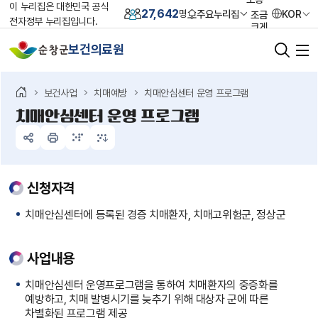
이 누리집은 대한민국 공식
27,642
주요누리집
KOR
명
조금
전자정부 누리집입니다.
크게
크게
보건의료원
가장
크게
초기화
보건사업
치매예방
치매안심센터 운영 프로그램
치매안심센터 운영 프로그램
신청자격
치매안심센터에 등록된 경증 치매환자, 치매고위험군, 정상군
사업내용
치매안심센터 운영프로그램을 통하여 치매환자의 중증화를
예방하고, 치매 발병시기를 늦추기 위해 대상자 군에 따른
차별화된 프로그램 제공