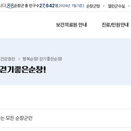
니다.
27,642
순창군 총 인구수
명
순창군청
열린군수실
2026년 7월
기준
보건의료원 안내
진료/민원안내
건강증진
행복순창! 걷기좋은순창!
 걷기좋은순창!
는 모든 순창군민