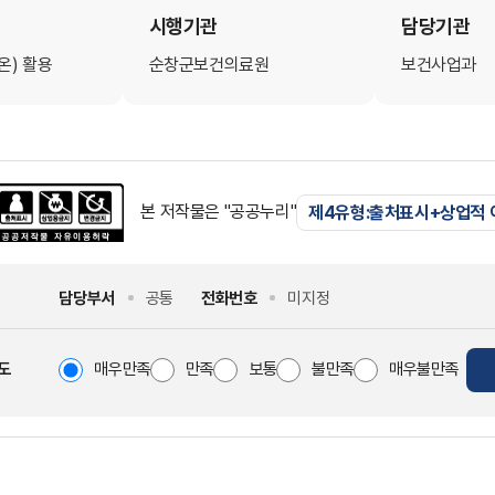
시행기관
담당기관
온) 활용
순창군보건의료원
보건사업과
본 저작물은 "공공누리"
제4유형:출처표시+상업적
담당부서
공통
전화번호
미지정
도
매우만족
만족
보통
불만족
매우불만족