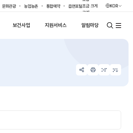
조금 크게
KOR
문화관광
농업농촌
통합예약
읍면포털
크게
가장 크게
보건사업
지원서비스
알림마당
초기화