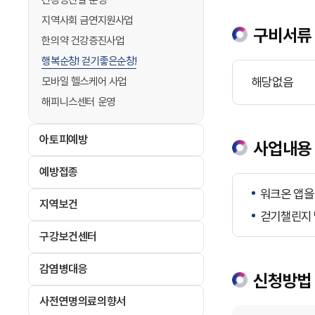
건강증진실 운영
지역사회 금연지원사업
구비서류
한의약 건강증진사업
행복순창! 걷기좋은순창!
해당없음
모바일 헬스케어 사업
해피니스센터 운영
아토피예방
사업내용
예방접종
워크온 앱을
지역보건
걷기챌린지 
구강보건센터
감염병대응
신청방법
사전연명의료의향서