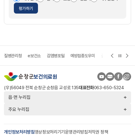
평가하기
병관리청
e보건소
감염병포털
예방접종도우미
금연두드림
희귀질환 
보건의료원
(우)56049 전북 순창군 순창읍 교성로 135
대표전화
063-650-5324
읍·면 누리집
주요 누리집
개인정보처리방침
영상정보처리기기운영관리방침
저작권 정책