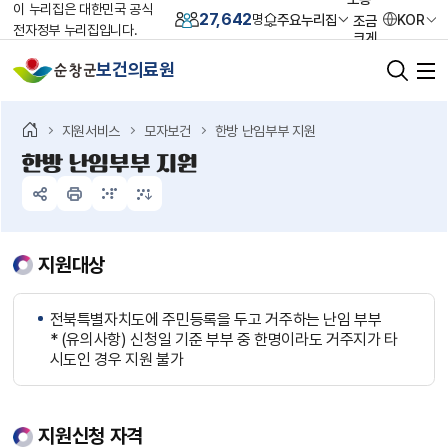
이 누리집은 대한민국 공식
27,642
주요누리집
KOR
명
조금
전자정부 누리집입니다.
크게
크게
보건의료원
가장
크게
초기화
지원서비스
모자보건
한방 난임부부 지원
한방 난임부부 지원
지원대상
전북특별자치도에 주민등록을 두고 거주하는 난임 부부
* (유의사항) 신청일 기준 부부 중 한명이라도 거주지가 타
시도인 경우 지원 불가
지원신청 자격