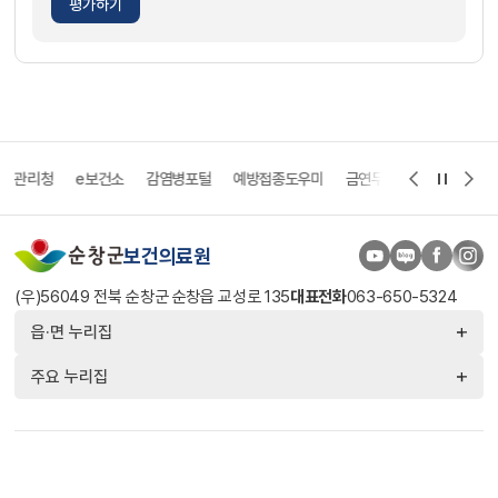
평가하기
관리청
e보건소
감염병포털
예방접종도우미
금연두드림
희귀질환 헬프
보건의료원
(우)56049 전북 순창군 순창읍 교성로 135
대표전화
063-650-5324
읍·면 누리집
주요 누리집
개인정보처리방침
영상정보처리기기운영관리방침
저작권 정책
© 2026 SUNCHANG COUNTY. All Rights Reserved.