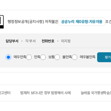
행정정보공개(공지사항) 저작물은
조건
공공누리 제0유형:자유이용
담당부서
각 부서
전화번호
미지정
매우만족
만족
보통
불만족
매우불만족
평가
신고센터
법제처 보다나은 정부 법령해석 사례
늘배움 국가평생학습