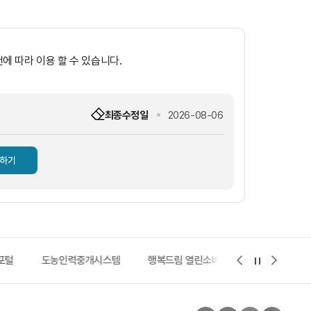
에 따라 이용 할 수 있습니다.
최종수정일
2026-08-06
하기
포털
도농인력중개시스템
행복드림 열린소비자포털
지적측량