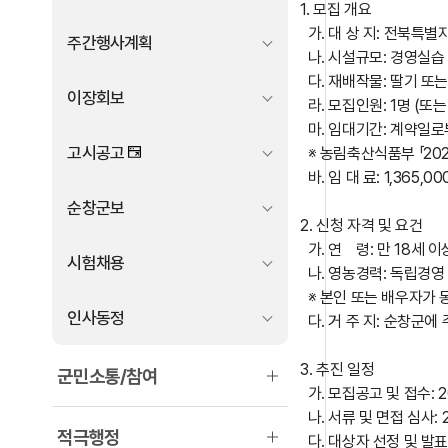
1. 모집 개요
가. 대 상 지: 전북특
주간행사계획
나. 시설규모: 경영실습 
다. 재배작물: 딸기 또는
이장회보
라. 모집인원: 1명 (또는 
마. 임대기간: 계약일로
고시공고
※ 농림축산식품부 「202
바. 임 대 료: 1,365,0
순창군보
2. 신청 자격 및 요건
가. 연 령: 만 18세 이
시험채용
나. 영농경력: 독립경영
※ 본인 또는 배우자가 동
인사동정
다. 거 주 지: 순창군에
3. 추진 일정
군민소통/참여
가. 모집공고 및 접수: 2026
나. 서류 및 면접 심사: 2
적극행정
다. 대상자 선정 및 발표: 