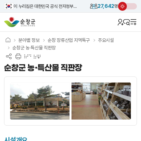
27,642
이 누리집은 대한민국 공식 전자정부 누리집입니다.
명
분야별 정보
순창 장류산업 지역특구
주요시설
순창군 농·특산물 직판장
순창군 농·특산물 직판장
시설개요