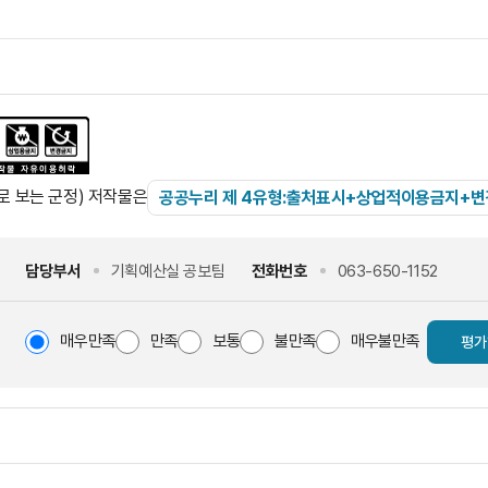
 보는 군정) 저작물은
공공누리 제 4유형:출처표시+상업적이용금지+
담당부서
기획예산실 공보팀
전화번호
063-650-1152
매우만족
만족
보통
불만족
매우불만족
평가