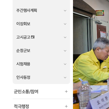
주간행사계획
이장회보
고시공고
순창군보
시험채용
인사동정
군민소통/참여
적극행정