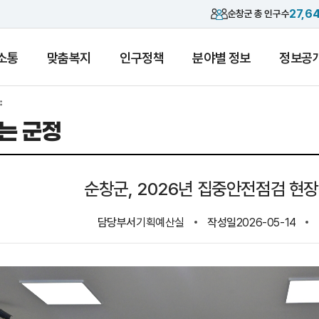
27,6
순창군 총 인구수
소통
맞춤복지
인구정책
분야별 정보
정보공
는 군정
순창군, 2026년 집중안전점검 현
담당부서
기획예산실
작성일
2026-05-14