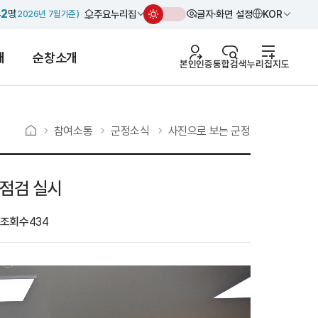
42
주요누리집
글자·화면 설정
KOR
명
2026년 7월
기준
개
순창소개
본인인증
통합검색
누리집지도
참여소통
군정소식
사진으로 보는 군정
장점검 실시
조회수
434