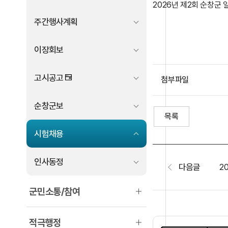
2026년 제2회 순창
주간행사계획
이장회보
고시공고
첨부파일
순창군보
목록
시험채용
인사동정
다음글
군민소통/참여
적극행정