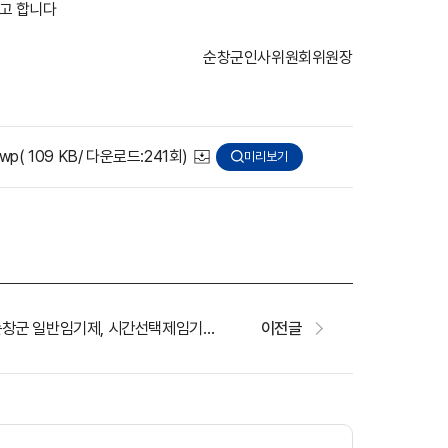
고 합니다
순창군인사위원회위원장
wp
( 109 KB/ 다운로드:241회)
미리보기
2026년 제2회 순창군 일반임기제, 시간선택제임기제공무원 임용시험 서류심사 합격자 발표 및 면접시험 공고
이전글