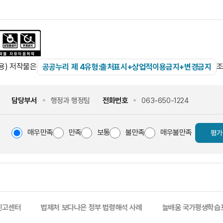
용) 저작물은
조
공공누리 제 4유형:출처표시+상업적이용금지+변경금지
담당부서
행정과 행정팀
전화번호
063-650-1224
매우만족
만족
보통
불만족
매우불만족
평가
신고센터
법제처 보다나은 정부 법령해석 사례
늘배움 국가평생학습