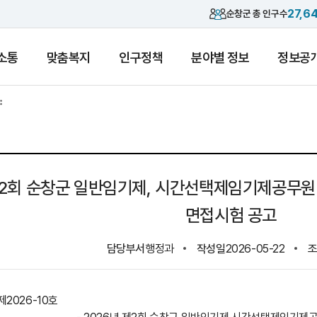
27,6
순창군 총 인구수
소통
맞춤복지
인구정책
분야별 정보
정보공
제2회 순창군 일반임기제, 시간선택제임기제공무원
면접시험 공고
담당부서
행정과
작성일
2026-05-22
2026-10호