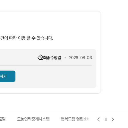
건에 따라 이용 할 수 있습니다.
최종수정일
2026-08-03
하기
포털
도농인력중개시스템
행복드림 열린소비자포털
지적측량