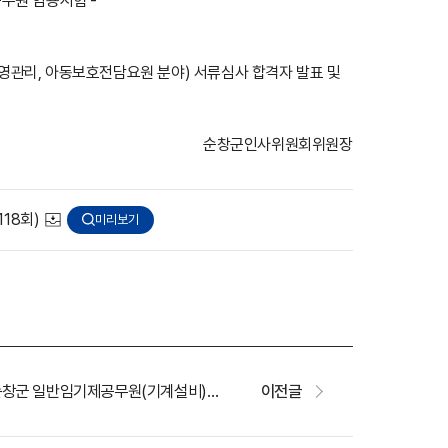
무원 임용시험 -
관리, 아동보호전담요원 분야) 서류심사 합격자 발표 및
순창군인사위원회위원장
118회)
미리보기
2026년 제2회 순창군 일반임기제공무원(기계설비) 임용시험 최종합격자 및 임용후보자 등록요령 공고
이전글