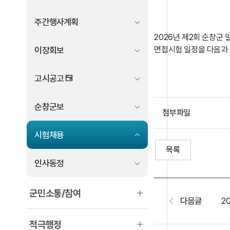
주간행사계획
2026년 제2회 순창
면접시험 일정을 다음과 
이장회보
고시공고
순창군보
첨부파일
시험채용
목록
인사동정
군민소통/참여
다음글
적극행정