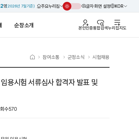
42
주요누리집
글자·화면 설정
KOR
명
2026년 7월
기준
개
순창소개
본인인증
통합검색
누리집지도
참여소통
군정소식
시험채용
 임용시험 서류심사 합격자 발표 및
조회수
570