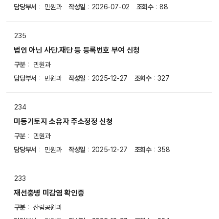
사
담당부서
민원과
작성일
2026-07-02
조회수
88
무
편
235
람
목
법인 아닌 사단.재단 등 등록번호 부여 신청
록
구분
민원과
으
로
담당부서
민원과
작성일
2025-12-27
조회수
327
번
호
234
,
민
미등기토지 소유자 주소정정 신청
원
구분
민원과
사
무
담당부서
민원과
작성일
2025-12-27
조회수
358
명
,
233
구
분
재선충병 미감염 확인증
,
구분
산림공원과
첨