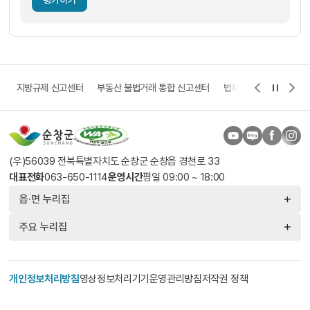
평가하기
고
지방규제 신고센터
부동산 불법거래 통합 신고센터
법제처 보다나은 정부 
(우)56039 전북특별자치도 순창군 순창읍 경천로 33
대표전화
063-650-1114
운영시간
평일 09:00 ~ 18:00
읍·면 누리집
주요 누리집
개인정보처리방침
영상정보처리기기운영관리방침
저작권 정책
찾아오시는 길
© 2026 SUNCHANG COUNTY. All Rights Reserved.