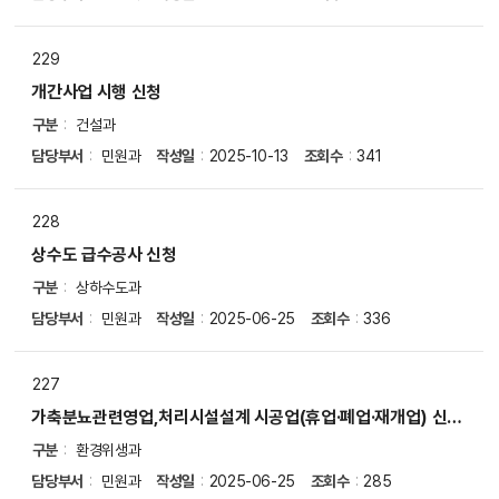
229
개간사업 시행 신청
구분
건설과
담당부서
민원과
작성일
2025-10-13
조회수
341
228
상수도 급수공사 신청
구분
상하수도과
담당부서
민원과
작성일
2025-06-25
조회수
336
227
가축분뇨관련영업,처리시설설계 시공업(휴업·폐업·재개업) 신고
서
구분
환경위생과
담당부서
민원과
작성일
2025-06-25
조회수
285