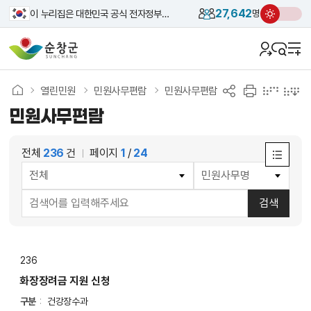
27,642
이 누리집은 대한민국 공식 전자정부 누리집입니다.
명
열린민원
민원사무편람
민원사무편람
민원사무편람
전체
236
건
페이지
1
/
24
게
시
물
검색
검
색
대
236
표
_
화장장려금 지원 신청
민
구분
건강장수과
원