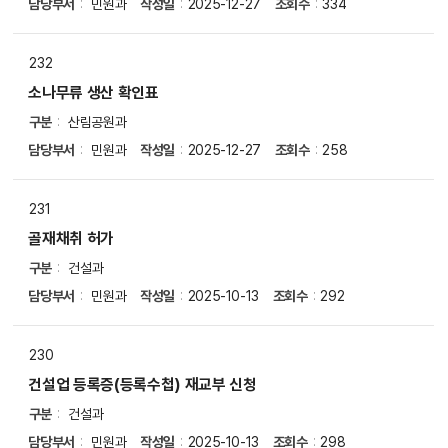
담당부서
민원과
작성일
2025-12-27
조회수
334
부
파
일
232
,
담
소나무류 생산 확인표
당
구분
산림공원과
부
담당부서
민원과
작성일
2025-12-27
조회수
258
서
,
작
231
성
일
골재채취 허가
,
구분
건설과
조
담당부서
민원과
작성일
2025-10-13
조회수
292
회
수
등
230
을
제
건설업 등록증(등록수첩) 재교부 신청
공
구분
건설과
담당부서
민원과
작성일
2025-10-13
조회수
298