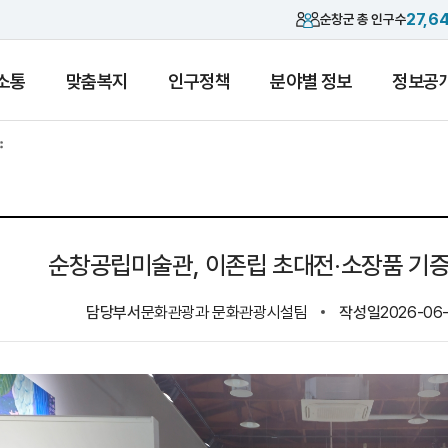
27,6
순창군 총 인구수
소통
맞춤복지
인구정책
분야별 정보
정보공
순창공립미술관, 이존립 초대전·소장품 기
담당부서
문화관광과 문화관광시설팀
작성일
2026-06