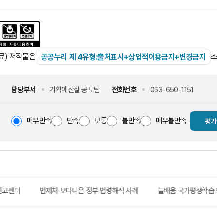
료) 저작물은
조
공공누리 제 4유형:출처표시+상업적이용금지+변경금지
담당부서
기획예산실 공보팀
전화번호
063-650-1151
매우만족
만족
보통
불만족
매우불만족
평가
다나은 정부 법령해석 사례
늘배움 국가평생학습포털
도농인력중개