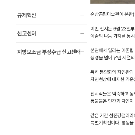
순창공립미술관이 본관(
규제혁신
이번 전시는 6월 23일
신고센터
예술의 나눔 가치를 동시
본관에서 열리는 이존립 초대
지방보조금 부정수급 신고센터
풍경을 넘어 유년 시절의
특히 동양화의 자연관과 
자연현상에 내재한 기운을
전시작들은 익숙하고 동화
동물들은 인간과 자연이 
같은 기간 섬진강갤러리에
특별기획전이다. 평생을 