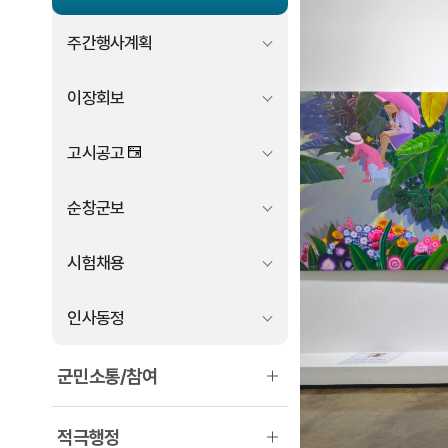
주간행사계획
이장회보
고시공고
순창군보
시험채용
인사동정
군민소통/참여
적극행정