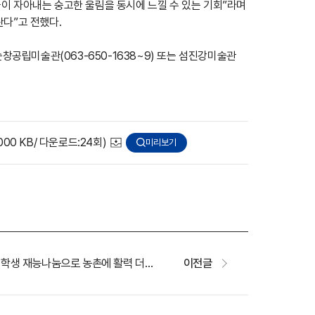
이 자아내는 숭고한 울림을 동시에 느낄 수 있는 기회”라며
란다”고 전했다.
순창공립미술관(063-650-1638~9) 또는 섬진강미술관
1,000 KB/ 다운로드:24회)
미리보기
순창군, 의료인ˑ대학생 재능나눔으로 농촌에 활력 더하다.
이전글