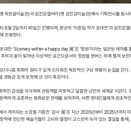
옛 옥천골미술관)과 섬진강갤러리(옛 섬진강미술관)에서 기획전시를 동시에
부터 8월 2일까지 41일간 진행되며, 본관의 ‘이존립 작가 초대전’과 섬진강
에 조명한다.
전 ‘Scenery within-a happy day 展’은 ‘정원’이라는 일관된
 추억과 꿈이 빚어낸 이상적인 공간으로서의 정원을 캔버스 위에 펼쳐 보인
모더니즘 회화의 원리가 깊게 드리워진 독창적인 구상 화풍이 눈길을 끈다.
 생동감 있게 포착해 낸 것이 특징이다.
적인 감성을 자극하며 관람객을 따뜻하고 달콤한 낭만의 세계로 이끈다. 
완벽하게 공존하는 평화로운 한때를 보여주며, 바쁜 현대인들에게 원초적인
서 개최되는 소장품 기증전 ‘감사 展’은 지난 2020년부터 2025년까지
창작에 헌신한 예술가들의 고뇌와 열정이 고스란히 녹아 있는 결실을 통해, 