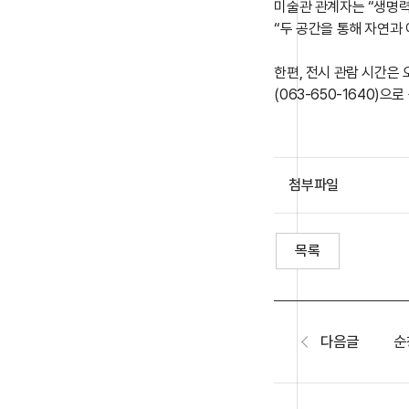
미술관 관계자는 “생명력
“두 공간을 통해 자연과
한편, 전시 관람 시간은 
(063-650-1640)으
첨부파일
목록
다음글
순