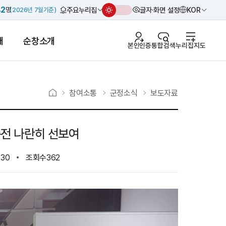
42
주요누리집
글자·화면 설정
KOR
명
2026년 7월
기준
개
순창소개
본인인증
통합검색
누리집지도
참여소통
군정소식
보도자료
증전 나란히 선보여
-30
조회수
362